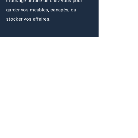
stockage proche de chez vous pour
garder vos meubles, canapés, ou
stocker vos affaires.
NOUS CONTACTER
Prénom
E-mail
1 mois
Intéressé·e par :
2 mois